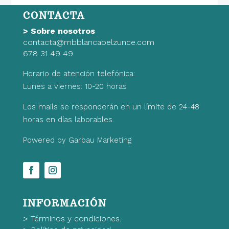
24,99€.
17,49€.
CONTACTA
>
Sobre nosotros
contacta@mbblancabelzunce.com
678 31 49 49
Horario de atención telefónica:
Lunes a viernes: 10-20 horas
Los mails se responderán en un límite de 24-48
horas en días laborables.
Powered by Garbau Marketing
INFORMACIÓN
>
Términos y condiciones.