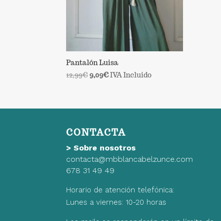
Pantalón Luisa
El
El
12,99
€
9,09
€
IVA Incluido
precio
precio
original
actual
era:
es:
12,99€.
9,09€.
CONTACTA
>
Sobre nosotros
contacta@mbblancabelzunce.com
678 31 49 49
Horario de atención telefónica:
Lunes a viernes: 10-20 horas