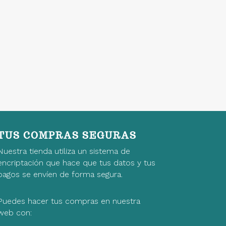
TUS COMPRAS SEGURAS
Nuestra tienda utiliza un sistema de
encriptación que hace que tus datos y tus
pagos se envíen de forma segura.
Puedes hacer tus compras en nuestra
web con: