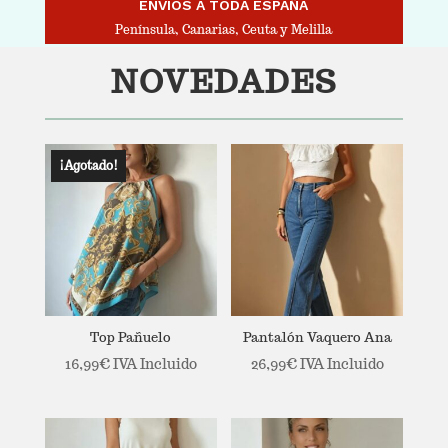
ENVÍOS A TODA ESPAÑA
Península, Canarias, Ceuta y Melilla
NOVEDADES
¡Agotado!
Top Pañuelo
Pantalón Vaquero Ana
16,99
€
IVA Incluido
26,99
€
IVA Incluido