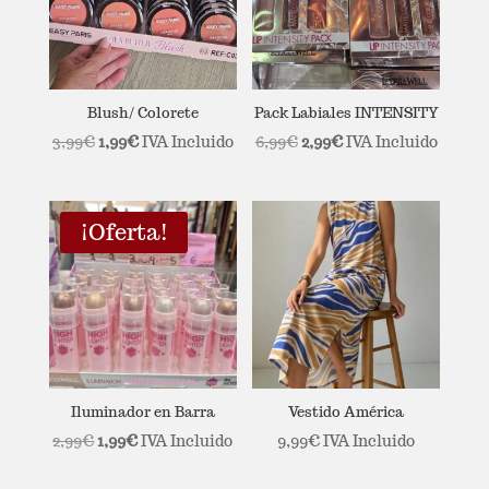
Blush/ Colorete
Pack Labiales INTENSITY
El
El
El
El
3,99
€
1,99
€
IVA Incluido
6,99
€
2,99
€
IVA Incluido
precio
precio
precio
precio
original
actual
original
actual
era:
es:
era:
es:
¡Oferta!
3,99€.
1,99€.
6,99€.
2,99€.
Iluminador en Barra
Vestido América
El
El
2,99
€
1,99
€
IVA Incluido
9,99
€
IVA Incluido
precio
precio