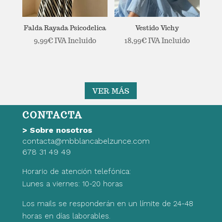
Falda Rayada Psicodelica
Vestido Vichy
9,99
€
IVA Incluido
18,99
€
IVA Incluido
VER MÁS
CONTACTA
>
Sobre nosotros
contacta@mbblancabelzunce.com
678 31 49 49
Horario de atención telefónica:
Lunes a viernes: 10-20 horas
Los mails se responderán en un límite de 24-48
horas en días laborables.