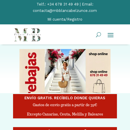
Telf.:
+34 678 31 49 49 | Email:
contacta@mbblancabelzunce.com
Mi cuenta/Registro
ENVÍO GRATIS. RECÍBELO DONDE QUIERAS
Gastos de envío gratis a partir de 39€
Excepto Canarias, Ceuta, Melilla y Baleares