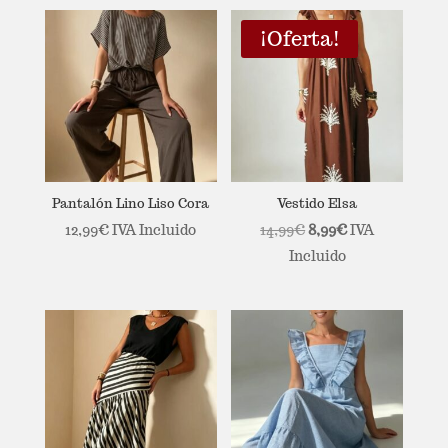
original
actual
era:
es:
¡Oferta!
2,99€.
1,99€.
Pantalón Lino Liso Cora
Vestido Elsa
El
El
12,99
€
IVA Incluido
14,99
€
8,99
€
IVA
precio
precio
Incluido
original
actual
era:
es:
14,99€.
8,99€.