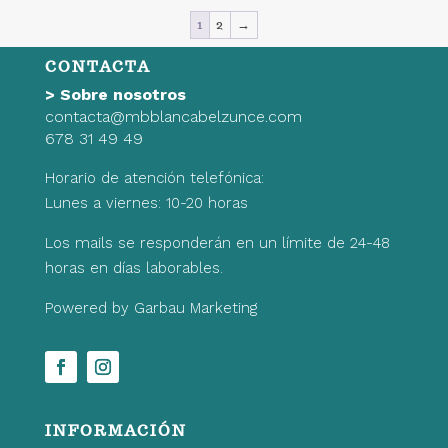
era:
es:
1
2
→
20,99€.
14,69€.
CONTACTA
>
Sobre nosotros
contacta@mbblancabelzunce.com
678 31 49 49
Horario de atención telefónica:
Lunes a viernes: 10-20 horas
Los mails se responderán en un límite de 24-48
horas en días laborables.
Powered by Garbau Marketing
INFORMACIÓN