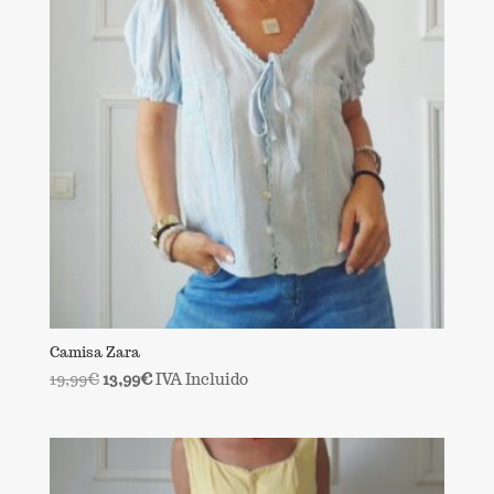
Camisa Zara
El
El
19,99
€
13,99
€
IVA Incluido
precio
precio
original
actual
era:
es:
19,99€.
13,99€.