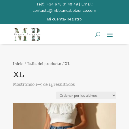
Telf.:
+34 678 31 49 49 | Email:
contacta@mbblancabelzunce.com
Mi cuenta/Registro
Inicio
/ Talla del producto / XL
XL
Ordenado
Mostrando 1–9 de 14 resultados
por
los
últimos