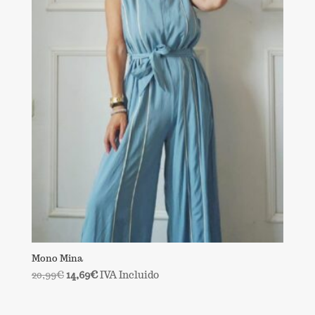
Mono Mina
El
El
20,99
€
14,69
€
IVA Incluido
precio
precio
original
actual