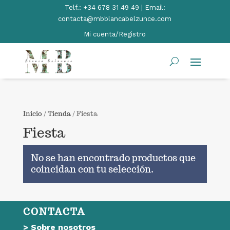
Telf.:
+34 678 31 49 49 | Email:
contacta@mbblancabelzunce.com
Mi cuenta/Registro
Inicio
/
Tienda
/ Fiesta
Fiesta
No se han encontrado productos que
coincidan con tu selección.
CONTACTA
>
Sobre nosotros