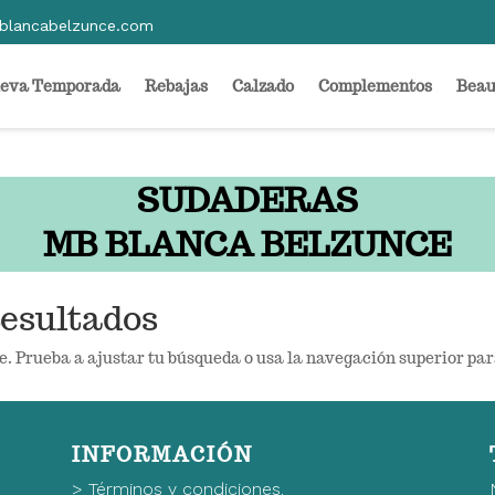
blancabelzunce.com
eva Temporada
Rebajas
Calzado
Complementos
Beau
SUDADERAS
MB BLANCA BELZUNCE
esultados
e. Prueba a ajustar tu búsqueda o usa la navegación superior par
INFORMACIÓN
>
Términos y condiciones.