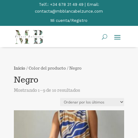
Telf.:
+34 678 31 49 49 | Email:
contacta@mbblancabelzunce.com
Mi cuenta/Registro
Inicio
/ Color del producto / Negro
Negro
Ordenado
Mostrando 1–9 de 10 resultados
por
los
últimos