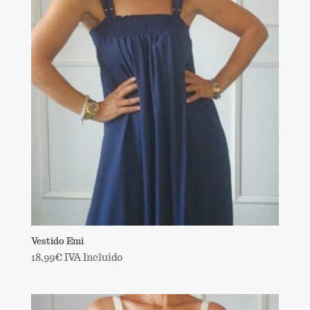
17,99€.
12,59€.
Vestido Emi
18,99
€
IVA Incluido