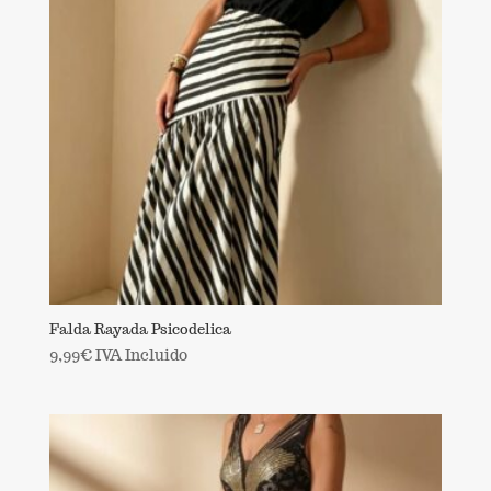
Falda Rayada Psicodelica
9,99
€
IVA Incluido