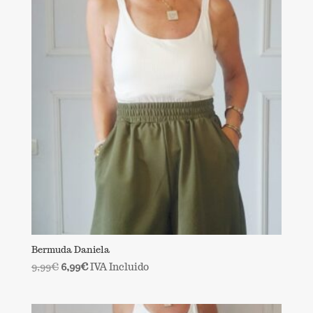
Bermuda Daniela
El
El
9,99
€
6,99
€
IVA Incluido
precio
precio
original
actual