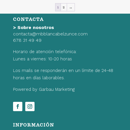
era:
es:
1
2
→
12,99€.
9,09€.
CONTACTA
>
Sobre nosotros
contacta@mbblancabelzunce.com
678 31 49 49
Horario de atención telefónica:
Lunes a viernes: 10-20 horas
Los mails se responderán en un límite de 24-48
horas en días laborables.
Powered by Garbau Marketing
INFORMACIÓN