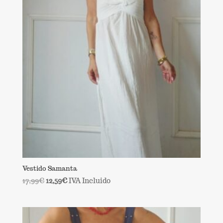
Vestido Samanta
El
El
17,99
€
12,59
€
IVA Incluido
precio
precio
original
actual
era:
es: