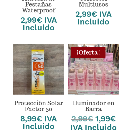
Pestañas
Multiusos
Waterproof
2,99
€
IVA
2,99
€
IVA
Incluido
Incluido
¡Oferta!
Protección Solar
Iluminador en
Factor 50
Barra
El
El
8,99
€
IVA
2,99
€
1,99
€
precio
prec
Incluido
IVA Incluido