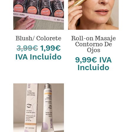
Blush/ Colorete
Roll-on Masaje
Contorno De
El
El
3,99
€
1,99
€
Ojos
precio
precio
IVA Incluido
9,99
€
IVA
original
actual
Incluido
era:
es:
3,99€.
1,99€.