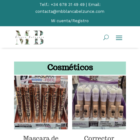
Telf.:
+34 678 31 49 49 | Email:
contacta@mbblancabelzunce.com
Mi cuenta/Registro
Cosméticos
Mascara de
Corrector