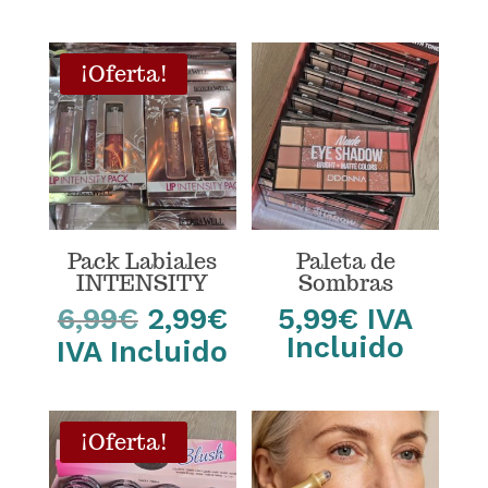
original
actu
era:
es:
2,99€.
1,99
¡Oferta!
Pack Labiales
Paleta de
INTENSITY
Sombras
El
El
6,99
€
2,99
€
5,99
€
IVA
precio
precio
Incluido
IVA Incluido
original
actual
era:
es:
6,99€.
2,99€.
¡Oferta!