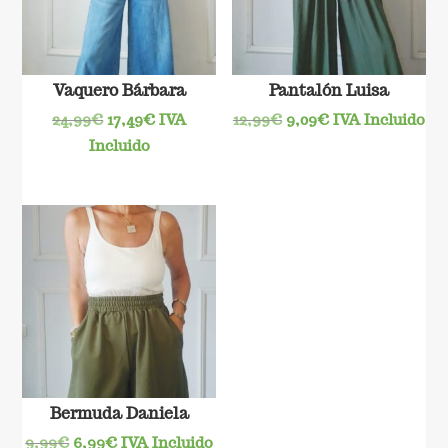
Vaquero Bárbara
Pantalón Luisa
El
El
El
El
24,99
€
17,49
€
IVA
12,99
€
9,09
€
IVA Incluido
precio
precio
precio
precio
Incluido
original
actual
original
actual
era:
es:
era:
es:
24,99€.
17,49€.
12,99€.
9,09€.
Bermuda Daniela
El
El
9,99
€
6,99
€
IVA Incluido