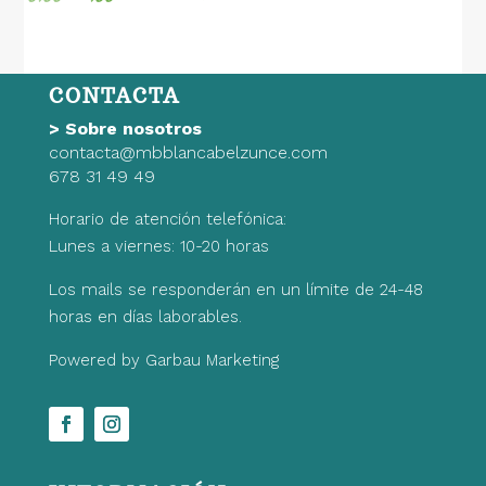
precio
precio
original
actual
era:
es:
CONTACTA
9,99€.
6,99€.
>
Sobre nosotros
contacta@mbblancabelzunce.com
678 31 49 49
Horario de atención telefónica:
Lunes a viernes: 10-20 horas
Los mails se responderán en un límite de 24-48
horas en días laborables.
Powered by Garbau Marketing