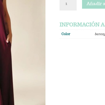
Añadir a
Francia
cantidad
INFORMACIÓN A
Color
beren