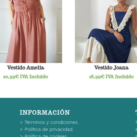
Vestido Amelia
Vestido Joana
20,99
€
IVA Incluido
18,99
€
IVA Incluido
INFORMACIÓN
>
Términos y condiciones.
>
Política de privacidad.
>
Política de cookies.