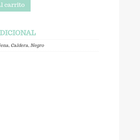
l carrito
DICIONAL
jena
,
Caldera
,
Negro