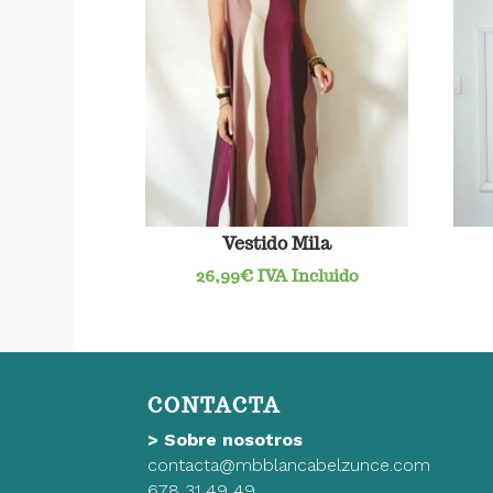
Vestido Mila
26,99
€
IVA Incluido
CONTACTA
>
Sobre nosotros
contacta@mbblancabelzunce.com
678 31 49 49