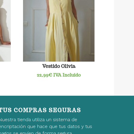
Vestido Olivia
22,99
€
IVA Incluido
TUS COMPRAS SEGURAS
Nuestra tienda utiliza un sistema de
encriptación que hace que tus datos y tus
pagos se envíen de forma segura.