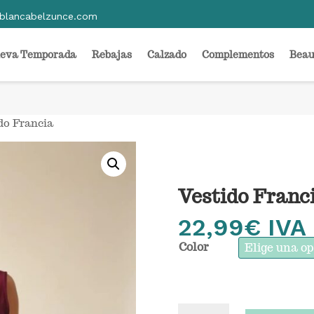
blancabelzunce.com
eva Temporada
Rebajas
Calzado
Complementos
Beau
do Francia
Vestido Franc
22,99
€
IVA 
Color
Vestido