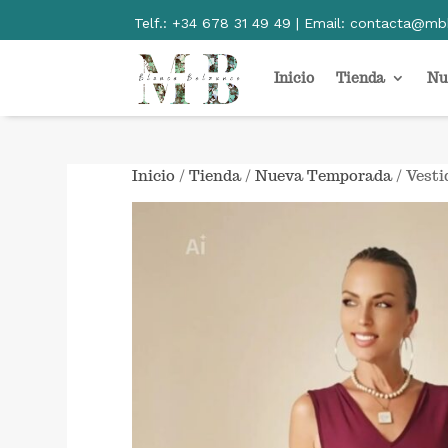
Telf.:
+34 678 31 49 49 | Email:
contacta@mb
Inicio
Tienda
Nu
Inicio
/
Tienda
/
Nueva Temporada
/ Vesti