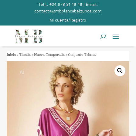
Telf.:
+34 678 31 49 49 | Email:
contacta@mbblancabelzunce.com
Mi cuenta/Registro
Inicio
/
Tienda
/
Nueva Temporada
/ Conjunto Triana