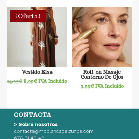
¡Oferta!
Vestido Elsa
Roll-on Masaje
Contorno De Ojos
El
El
14,99
€
8,99
€
IVA Incluido
9,99
€
IVA Incluido
precio
precio
original
actual
era:
es:
14,99€.
8,99€.
CONTACTA
>
Sobre nosotros
contacta@mbblancabelzunce.com
678 31 49 49