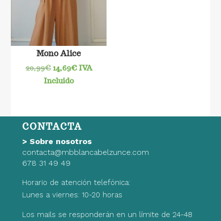
Mono Alice
El
El
20,99
€
14,69
€
IVA
precio
precio
Incluido
original
actual
era:
es:
20,99€.
14,69€.
CONTACTA
>
Sobre nosotros
contacta@mbblancabelzunce.com
678 31 49 49
Horario de atención telefónica:
Lunes a viernes: 10-20 horas
Los mails se responderán en un límite de 24-48