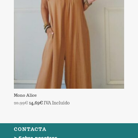
Mono Alice
El
El
20,99
€
14,69
€
IVA Incluido
precio
precio
original
actual
era:
es:
CONTACTA
20,99€.
14,69€.
>
Sobre nosotros