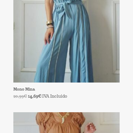
Mono Mina
El
El
20,99
€
14,69
€
IVA Incluido
precio
precio
original
actual
era:
es:
20,99€.
14,69€.