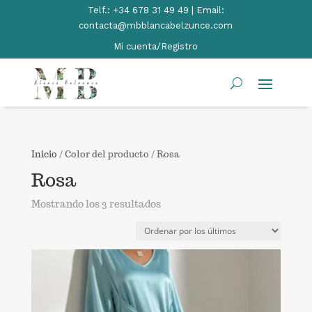
Telf.:
+34 678 31 49 49 | Email:
contacta@mbblancabelzunce.com
Mi cuenta/Registro
Inicio
/ Color del producto / Rosa
Rosa
Ordenado
Mostrando los 3 resultados
por
los
últimos