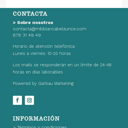
original
actual
era:
es:
CONTACTA
12,99€.
9,09€.
>
Sobre nosotros
contacta@mbblancabelzunce.com
678 31 49 49
Horario de atención telefónica:
Lunes a viernes: 10-20 horas
Los mails se responderán en un límite de 24-48
horas en días laborables.
Powered by Garbau Marketing
INFORMACIÓN
>
Términos y condiciones.