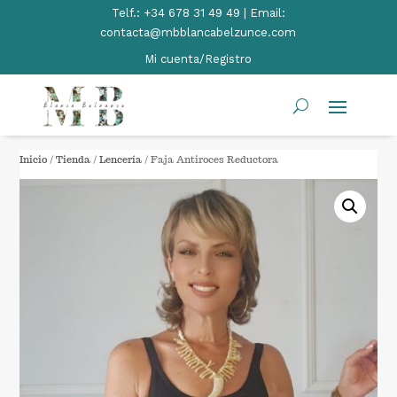
Telf.:
+34 678 31 49 49 | Email:
contacta@mbblancabelzunce.com
Mi cuenta/Registro
Inicio
/
Tienda
/
Lencería
/ Faja Antiroces Reductora