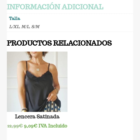
INFORMACIÓN ADICIONAL
Talla
L/XL
,
M/L
,
S/M
PRODUCTOS RELACIONADOS
Lencera Satinada
El
El
12,99
€
9,09
€
IVA Incluido
precio
precio