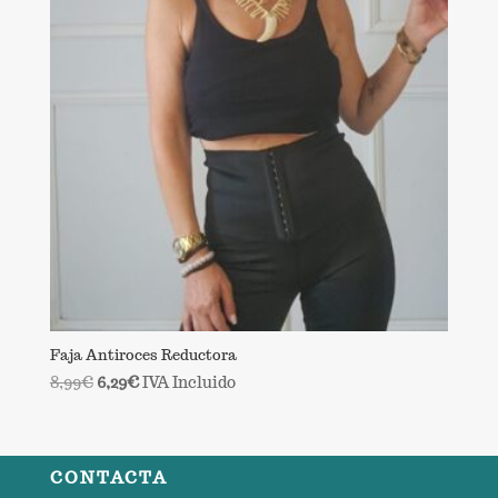
Faja Antiroces Reductora
El
El
8,99
€
6,29
€
IVA Incluido
precio
precio
original
actual
era:
es:
CONTACTA
8,99€.
6,29€.