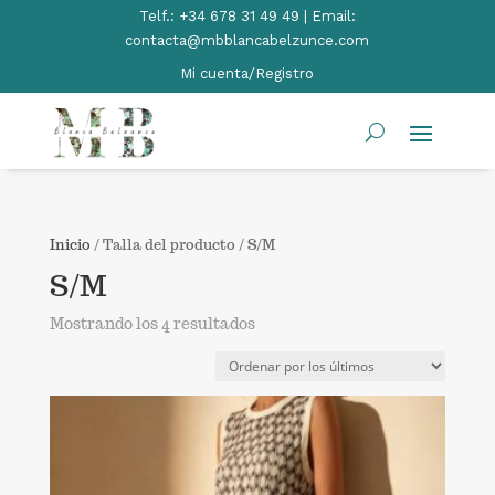
Telf.:
+34 678 31 49 49 | Email:
contacta@mbblancabelzunce.com
Mi cuenta/Registro
Inicio
/ Talla del producto / S/M
S/M
Ordenado
Mostrando los 4 resultados
por
los
últimos