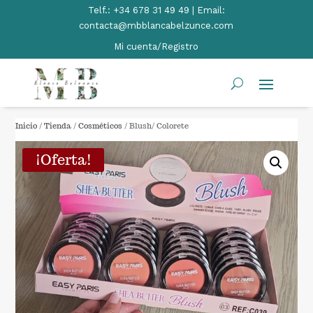
Telf.:
+34 678 31 49 49 | Email:
contacta@mbblancabelzunce.com
Mi cuenta/Registro
Inicio
/
Tienda
/
Cosméticos
/ Blush/ Colorete
¡Oferta!