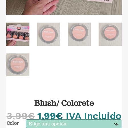
Blush/ Colorete
El
El
3,99
€
1,99
€
IVA Incluido
precio
precio
Color