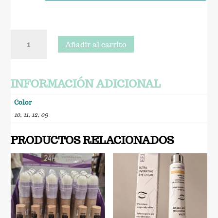
original
actual
era:
es:
3,99€.
1,99€.
Blush/
Añadir al carrito
Colorete
cantidad
INFORMACIÓN ADICIONAL
Color
10
,
11
,
12
,
09
PRODUCTOS RELACIONADOS