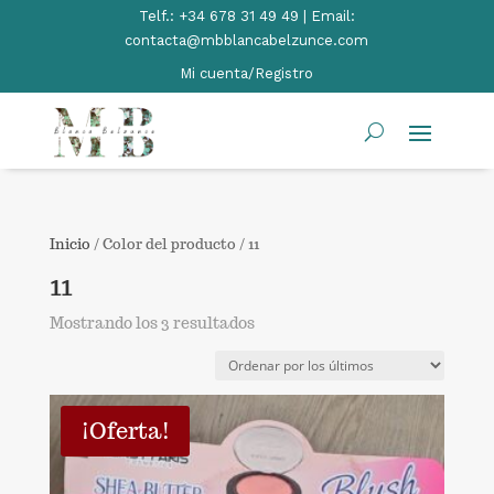
Telf.:
+34 678 31 49 49 | Email:
contacta@mbblancabelzunce.com
Mi cuenta/Registro
Inicio
/ Color del producto / 11
11
Ordenado
Mostrando los 3 resultados
por
los
últimos
¡Oferta!