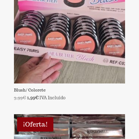
Blush/ Colorete
El
El
3,99
€
1,99
€
IVA Incluido
precio
precio
original
actual
era:
es:
¡Oferta!
3,99€.
1,99€.