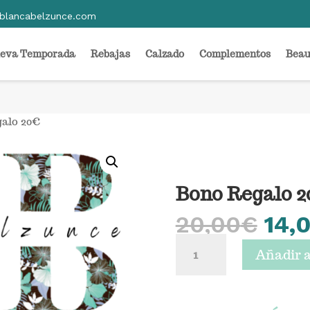
blancabelzunce.com
eva Temporada
Rebajas
Calzado
Complementos
Beau
alo 20€
Bono Regalo 
El
20,00
€
14,
pre
Bono
orig
Añadir a
Regalo
era:
20€
20,
cantidad