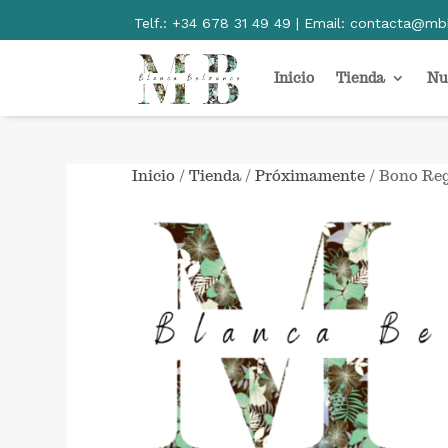
Telf.:
+34 678 31 49 49 | Email:
contacta@mb
Inicio
Tienda
Nu
Inicio
/
Tienda
/
Próximamente
/ Bono Reg