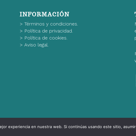
INFORMACIÓN
>
Términos y condiciones.
>
Política de privacidad.
>
Política de cookies.
>
Aviso legal.
jor experiencia en nuestra web. Si continúas usando este sitio, asumi
Aviso Legal
Política de Privacidad
Política de Cookies