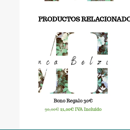
PRODUCTOS RELACIONAD
Bono Regalo 30€
El
El
30,00
€
21,00
€
IVA Incluido
precio
precio
original
actual