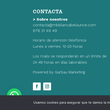
era:
es:
30,00€.
21,00€.
CONTACTA
>
Sobre nosotros
contacta@mbblancabelzunce.com
678 31 49 49
Horario de atención telefónica:
Lunes a viernes: 10-20 horas
Los mails se responderán en un límite de
24-48 horas en días laborables.
Powered by Garbau Marketing
Usamos cookies para asegurar que te damos la me