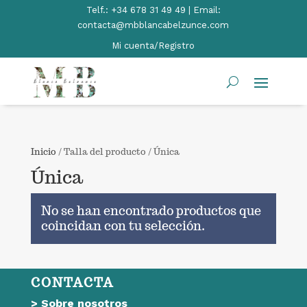
Telf.:
+34 678 31 49 49 | Email:
contacta@mbblancabelzunce.com
Mi cuenta/Registro
Inicio
/ Talla del producto / Única
Única
No se han encontrado productos que
coincidan con tu selección.
CONTACTA
>
Sobre nosotros