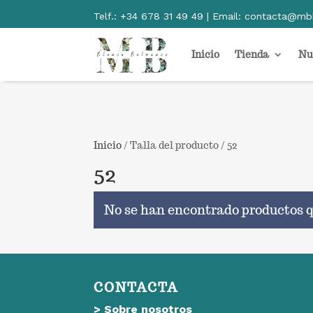
Telf.:
+34 678 31 49 49 | Email:
contacta@mb
Inicio
Tienda
Nu
Inicio
/ Talla del producto / 52
52
No se han encontrado productos q
CONTACTA
>
Sobre nosotros