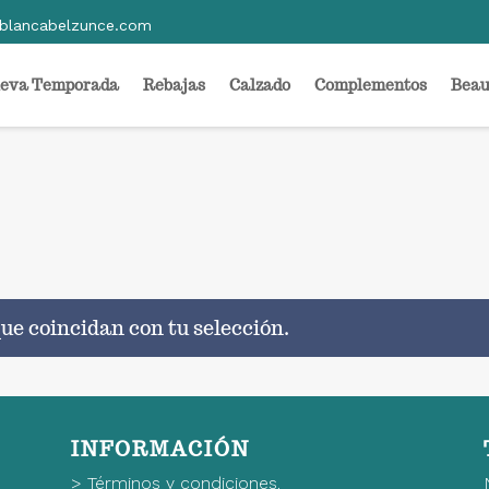
blancabelzunce.com
eva Temporada
Rebajas
Calzado
Complementos
Beau
ue coincidan con tu selección.
INFORMACIÓN
>
Términos y condiciones.