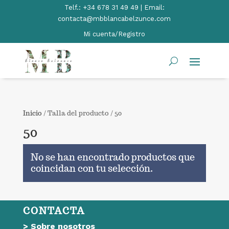
Telf.:
+34 678 31 49 49 | Email:
contacta@mbblancabelzunce.com
Mi cuenta/Registro
Inicio
/ Talla del producto / 50
50
No se han encontrado productos que
coincidan con tu selección.
CONTACTA
>
Sobre nosotros