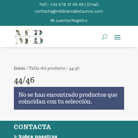
Telf.:
+34 678 31 49 49 | Email:
contacta@mbblancabelzunce.com
Mi cuenta/Registro
Inicio
/ Talla del producto / 44/46
44/46
No se han encontrado productos que
coincidan con tu selección.
CONTACTA
>
Sobre nosotros