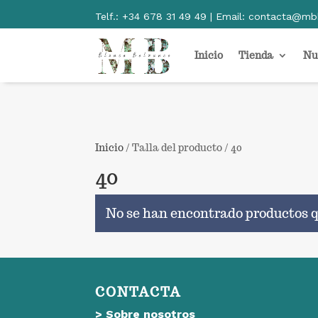
Telf.:
+34 678 31 49 49 | Email:
contacta@mb
Inicio
Tienda
Nu
Inicio
/ Talla del producto / 40
40
No se han encontrado productos q
CONTACTA
>
Sobre nosotros