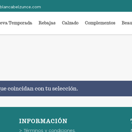
blancabelzunce.com
eva Temporada
Rebajas
Calzado
Complementos
Beau
ue coincidan con tu selección.
INFORMACIÓN
>
Términos y condiciones.