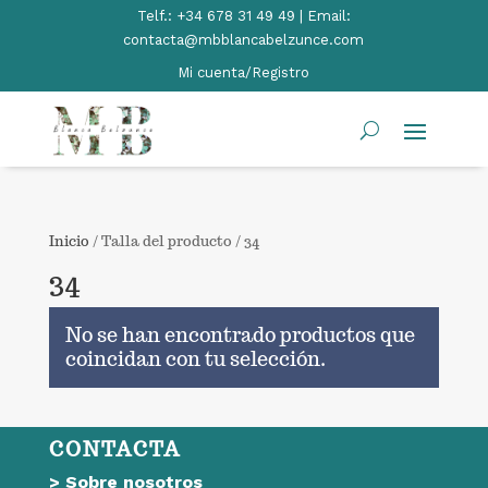
Telf.:
+34 678 31 49 49 | Email:
contacta@mbblancabelzunce.com
Mi cuenta/Registro
Inicio
/ Talla del producto / 34
34
No se han encontrado productos que
coincidan con tu selección.
CONTACTA
>
Sobre nosotros