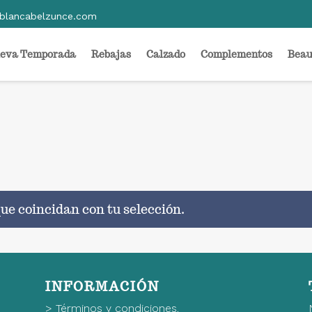
blancabelzunce.com
eva Temporada
Rebajas
Calzado
Complementos
Beau
ue coincidan con tu selección.
INFORMACIÓN
>
Términos y condiciones.