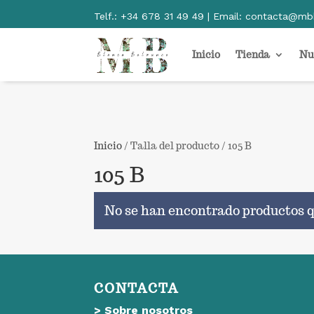
Telf.:
+34 678 31 49 49 | Email:
contacta@mb
Inicio
Tienda
Nu
Inicio
/ Talla del producto / 105 B
105 B
No se han encontrado productos q
CONTACTA
>
Sobre nosotros