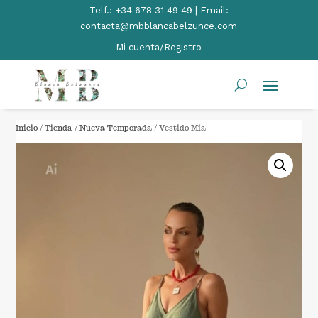
Telf.:
+34 678 31 49 49 | Email:
contacta@mbblancabelzunce.com
Mi cuenta/Registro
Inicio
/
Tienda
/
Nueva Temporada
/ Vestido Mía