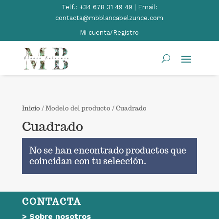
Telf.:
+34 678 31 49 49 | Email:
contacta@mbblancabelzunce.com
Mi cuenta/Registro
Inicio
/ Modelo del producto / Cuadrado
Cuadrado
No se han encontrado productos que
coincidan con tu selección.
CONTACTA
>
Sobre nosotros