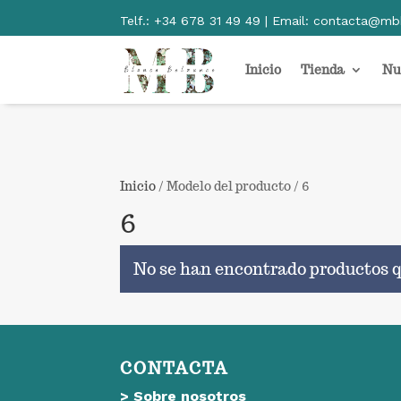
Telf.:
+34 678 31 49 49 | Email:
contacta@mb
Inicio
Tienda
Nu
Inicio
/ Modelo del producto / 6
6
No se han encontrado productos q
CONTACTA
>
Sobre nosotros