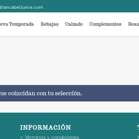
blancabelzunce.com
eva Temporada
Rebajas
Calzado
Complementos
Beau
ue coincidan con tu selección.
INFORMACIÓN
>
Términos y condiciones.