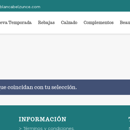
blancabelzunce.com
eva Temporada
Rebajas
Calzado
Complementos
Beau
ue coincidan con tu selección.
INFORMACIÓN
>
Términos y condiciones.