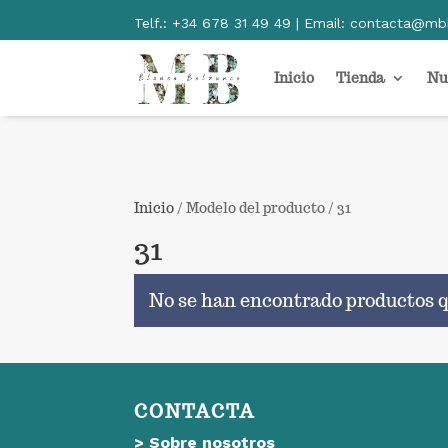
Telf.:
+34 678 31 49 49 | Email:
contacta@mb
Inicio
Tienda
Nu
Inicio
/ Modelo del producto / 31
31
No se han encontrado productos q
CONTACTA
>
Sobre nosotros