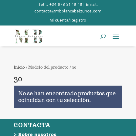
Telf.:
+34 678 31 49 49 | Email:
contacta@mbblancabelzunce.com
Mi cuenta/Registro
Inicio
/ Modelo del producto / 30
30
No se han encontrado productos que
coincidan con tu selección.
CONTACTA
>
Sobre nosotros