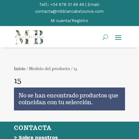
Telf.:
+34 678 31 49 49 | Email:
contacta@mbblancabelzunce.com
Mi cuenta/Registro
Inicio
/ Modelo del producto / 15
15
No se han encontrado productos que
coincidan con tu selección.
CONTACTA
>
Sobre nosotros