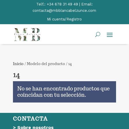
Telf.:
+34 678 31 49 49 | Email:
contacta@mbblancabelzunce.com
Mi cuenta/Registro
Inicio
/ Modelo del producto / 14
14
No se han encontrado productos que
coincidan con tu selección.
CONTACTA
>
Sobre nosotros