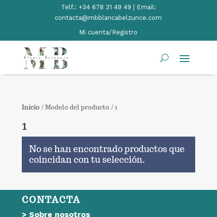
Telf.:
+34 678 31 49 49 | Email:
contacta@mbblancabelzunce.com
Mi cuenta/Registro
Inicio
/ Modelo del producto / 1
1
No se han encontrado productos que
coincidan con tu selección.
CONTACTA
>
Sobre nosotros