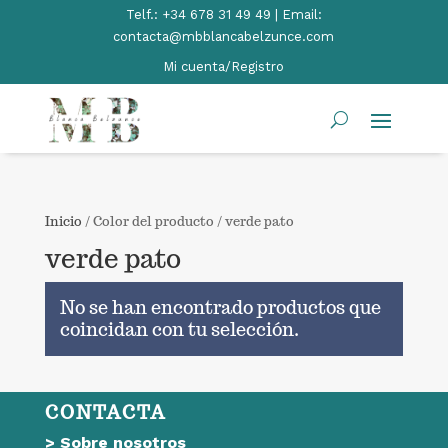
Telf.:
+34 678 31 49 49 | Email:
contacta@mbblancabelzunce.com
Mi cuenta/Registro
Inicio
/ Color del producto / verde pato
verde pato
No se han encontrado productos que
coincidan con tu selección.
CONTACTA
>
Sobre nosotros