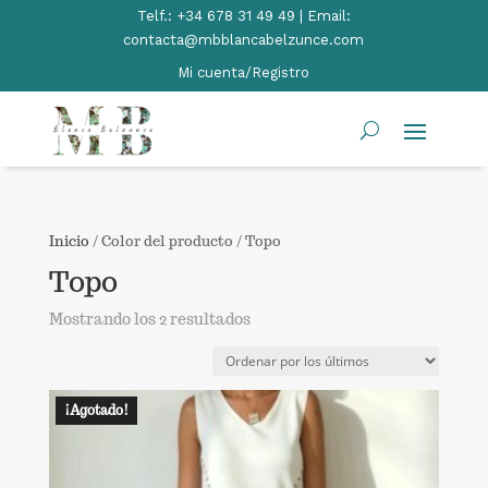
Telf.:
+34 678 31 49 49 | Email:
contacta@mbblancabelzunce.com
Mi cuenta/Registro
Inicio
/ Color del producto / Topo
Topo
Ordenado
Mostrando los 2 resultados
por
los
últimos
¡Agotado!