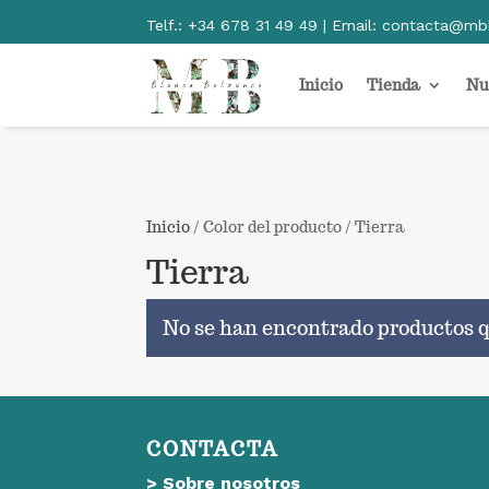
Telf.:
+34 678 31 49 49 | Email:
contacta@mb
Inicio
Tienda
Nu
Inicio
/ Color del producto / Tierra
Tierra
No se han encontrado productos q
CONTACTA
>
Sobre nosotros