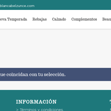
blancabelzunce.com
eva Temporada
Rebajas
Calzado
Complementos
Beau
ue coincidan con tu selección.
INFORMACIÓN
>
Términos y condiciones.