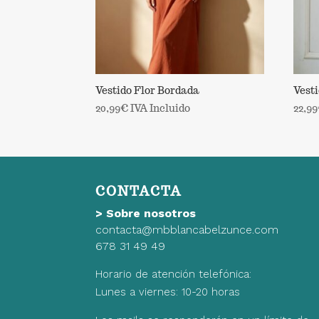
Vestido Flor Bordada
Vesti
20,99
€
IVA Incluido
22,99
CONTACTA
>
Sobre nosotros
contacta@mbblancabelzunce.com
678 31 49 49
Horario de atención telefónica:
Lunes a viernes: 10-20 horas