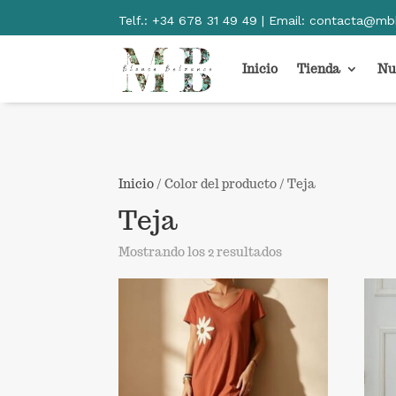
Telf.:
+34 678 31 49 49 | Email:
contacta@mb
Inicio
Tienda
Nu
Inicio
/ Color del producto / Teja
Teja
Ordenado
Mostrando los 2 resultados
por
los
últimos