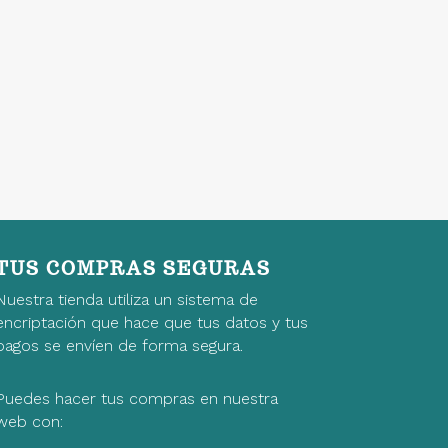
TUS COMPRAS SEGURAS
Nuestra tienda utiliza un sistema de
encriptación que hace que tus datos y tus
pagos se envíen de forma segura.
Puedes hacer tus compras en nuestra
web con: