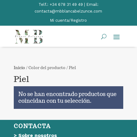
Telf.:
+34 678 31 49 49 | Email:
contacta@mbblancabelzunce.com
Mi cuenta/Registro
Inicio
/ Color del producto / Piel
Piel
No se han encontrado productos que
coincidan con tu selección.
CONTACTA
>
Sobre nosotros