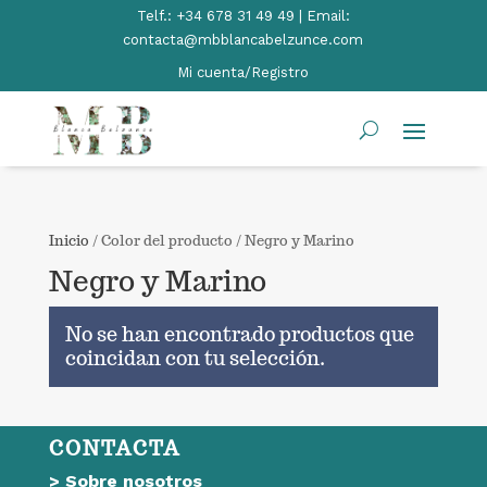
Telf.:
+34 678 31 49 49 | Email:
contacta@mbblancabelzunce.com
Mi cuenta/Registro
Inicio
/ Color del producto / Negro y Marino
Negro y Marino
No se han encontrado productos que
coincidan con tu selección.
CONTACTA
>
Sobre nosotros