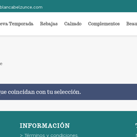
blancabelzunce.com
eva Temporada
Rebajas
Calzado
Complementos
Beau
de
ue coincidan con tu selección.
INFORMACIÓN
>
Términos y condiciones.