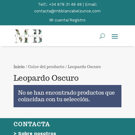
Telf.:
+34 678 31 49 49 | Email:
contacta@mbblancabelzunce.com
Mi cuenta/Registro
Inicio
/ Color del producto / Leopardo Oscuro
Leopardo Oscuro
No se han encontrado productos que
coincidan con tu selección.
CONTACTA
>
Sobre nosotros