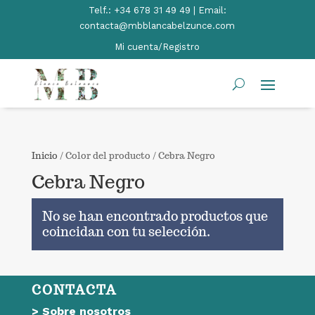
Telf.:
+34 678 31 49 49 | Email:
contacta@mbblancabelzunce.com
Mi cuenta/Registro
Inicio
/ Color del producto / Cebra Negro
Cebra Negro
No se han encontrado productos que
coincidan con tu selección.
CONTACTA
>
Sobre nosotros