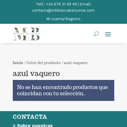
Telf.:
+34 678 31 49 49 | Email:
contacta@mbblancabelzunce.com
Mi cuenta/Registro
Inicio
/ Color del producto / azul vaquero
azul vaquero
No se han encontrado productos que
coincidan con tu selección.
CONTACTA
>
Sobre nosotros