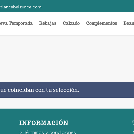
blancabelzunce.com
eva Temporada
Rebajas
Calzado
Complementos
Beau
ue coincidan con tu selección.
INFORMACIÓN
>
Términos y condiciones.