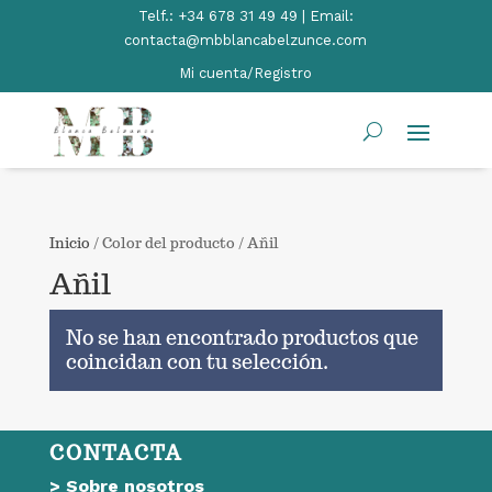
Telf.:
+34 678 31 49 49 | Email:
contacta@mbblancabelzunce.com
Mi cuenta/Registro
Inicio
/ Color del producto / Añil
Añil
No se han encontrado productos que
coincidan con tu selección.
CONTACTA
>
Sobre nosotros