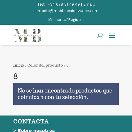
Telf.:
+34 678 31 49 49 | Email:
contacta@mbblancabelzunce.com
Mi cuenta/Registro
Inicio
/ Color del producto / 8
8
No se han encontrado productos que
coincidan con tu selección.
CONTACTA
>
Sobre nosotros