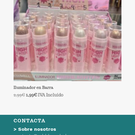
Iluminador en Barra
El
El
2,99
€
1,99
€
IVA Incluido
precio
precio
original
actual
era:
es:
CONTACTA
2,99€.
1,99€.
>
Sobre nosotros