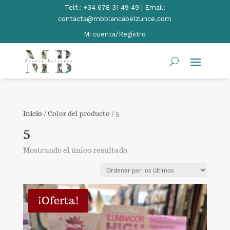
Telf.:
+34 678 31 49 49 | Email:
contacta@mbblancabelzunce.com
Mi cuenta/Registro
Inicio
/ Color del producto / 5
5
Mostrando el único resultado
¡Oferta!