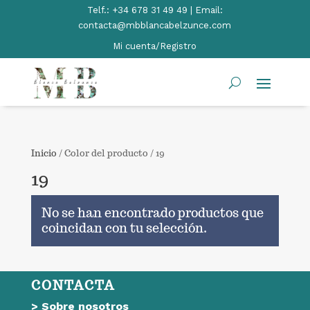
Telf.:
+34 678 31 49 49 | Email:
contacta@mbblancabelzunce.com
Mi cuenta/Registro
Inicio
/ Color del producto / 19
19
No se han encontrado productos que
coincidan con tu selección.
CONTACTA
>
Sobre nosotros