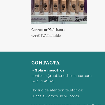
Corrector Multiusos
2,99
€
IVA Incluido
CONTACTA
>
Sobre nosotros
contacta@mbblancabelzunce.com
678 31 49 49
Horario de atención telefónica:
Lunes a viernes: 10-20 horas