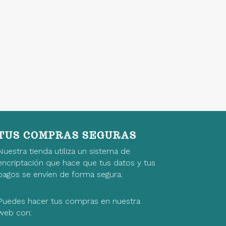
TUS COMPRAS SEGURAS
Nuestra tienda utiliza un sistema de
encriptación que hace que tus datos y tus
pagos se envíen de forma segura.
Puedes hacer tus compras en nuestra
web con: